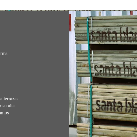
orma
a terrazas,
r su alta
antos